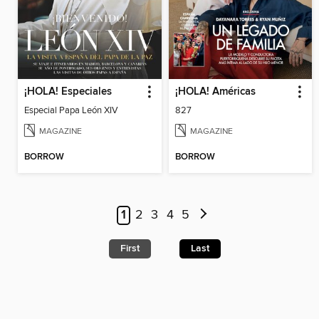
¡HOLA! Especiales
¡HOLA! Américas
Especial Papa León XIV
827
MAGAZINE
MAGAZINE
BORROW
BORROW
1
2
3
4
5
First
Last